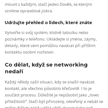
mluvit s každým, stačí jeden člověk, se kterým
vznikne opravdová jiskra.
Udržujte přehled o lidech, které znáte
Vytvořte si svůj systém, klidně tabulku nebo
poznámky v telefonu. Ukládejte si jména, zájmy,
detaily, které vám pomůžou navázat při příštím
kontaktu osobní rozhovor.
Co dělat, když se networking
nedaří
Každý někdy zažil situaci, kdy se snažil navázat
kontakt, ale všechno působilo křečovitě. I to je
součást procesu. Důležité je nepůsobit jako „lovec
příležitostí“. Stačí být přirozený, otevřený a nebát se
mlčet. Někdy totiž udělá větší dojem ticho než