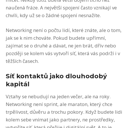
naučená fráze. A největší spojení často vznikají ve
chvíli, kdy už se o žádné spojení nesnažíte.
Networking není o počtu lidí, které znáte, ale o tom,
jak se k nim chováte. Pokud budete upřímní,
zajímat se o druhé a dávat, ne jen brát, dřív nebo
později se kolem vás vytvoří síť, která vás podrží i v
těžších časech.
Síť kontaktů jako dlouhodobý
kapitál
Vztahy se nebudují na jeden večer, ale na roky.
Networking není sprint, ale maraton, který chce
trpělivost, důvěru a trochu pokory. Když budete lidi
kolem sebe vnímat jako partnery, ne prostředky,
vytvoříte síť, která přežije i digitální svět. A to je