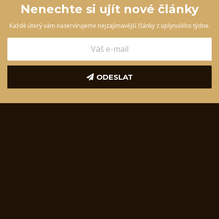
Nenechte si ujít nové články
Každé úterý vám naservírujeme nejzajímavější články z uplynulého týdne.
ODESLAT