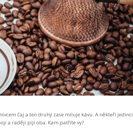
nivcem čaj a ten druhý zase miluje kávu. A někteří jedinci
i a raději pijí oba. Kam patříte vy?