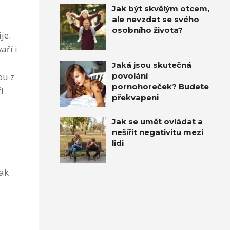
Jak být skvělým otcem,
ale nevzdat se svého
osobního života?
je.
aří i
Jaká jsou skutečná
povolání
ou z
pornohoreček? Budete
í
překvapeni
Jak se umět ovládat a
nešířit negativitu mezi
lidi
tak