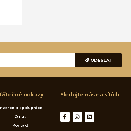
ODESLAT
Užitečné odkazy
Sledujte nás na sítích
Inzerce a spolupráce
O nás
Kontakt