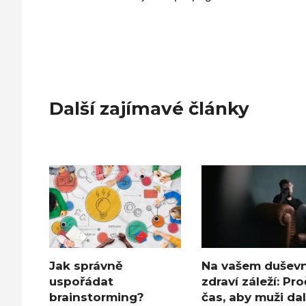
Další zajímavé články
Jak správně
Na vašem dušev
uspořádat
zdraví záleží: Pro
brainstorming?
čas, aby muži dal