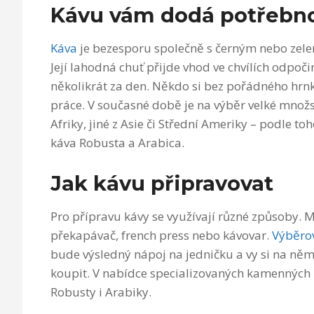
Kávu vám dodá potřebno
Káva
je bezesporu společně s černým nebo zelen
Její lahodná chuť přijde vhod ve chvílích odpočin
několikrát za den. Někdo si bez pořádného hr
práce. V současné době je na výběr velké množst
Afriky, jiné z Asie či Střední Ameriky – podle t
káva Robusta a Arabica.
Jak kávu připravovat
Pro přípravu kávy se využívají různé způsoby. 
překapávač, french press nebo kávovar.
Výběro
bude výsledný nápoj na jedničku a vy si na ně
koupit. V nabídce specializovaných kamenných 
Robusty i Arabiky.