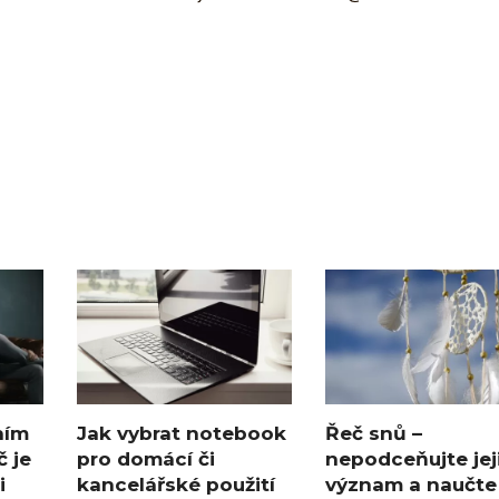
ním
Jak vybrat notebook
Řeč snů –
č je
pro domácí či
nepodceňujte jej
i
kancelářské použití
význam a naučte