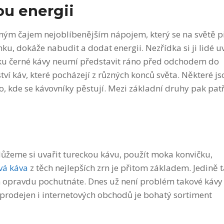
u energii
ým čajem nejoblíbenějším nápojem, který se na světě pi
ku, dokáže nabudit a dodat energii. Nezřídka si ji lidé uv
nku černé kávy neumí představit ráno před odchodem do
ví káv, které pocházejí z různých konců světa. Některé js
oho, kde se kávovníky pěstují. Mezi základní druhy pak patř
Můžeme si uvařit tureckou kávu, použít moka konvičku,
vá káva
z těch nejlepších zrn je přitom základem. Jedině 
m opravdu pochutnáte. Dnes už není problém takové kávy
prodejen i internetových obchodů je bohatý sortiment