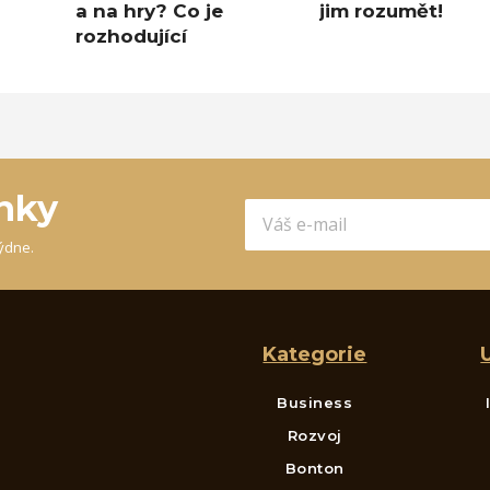
a na hry? Co je
jim rozumět!
rozhodující
ánky
ýdne.
Kategorie
Business
Rozvoj
Bonton