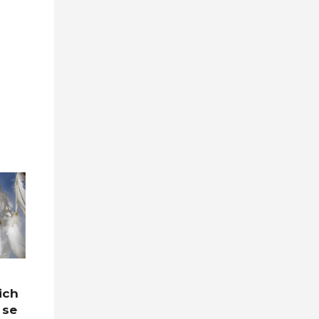
ich
 se