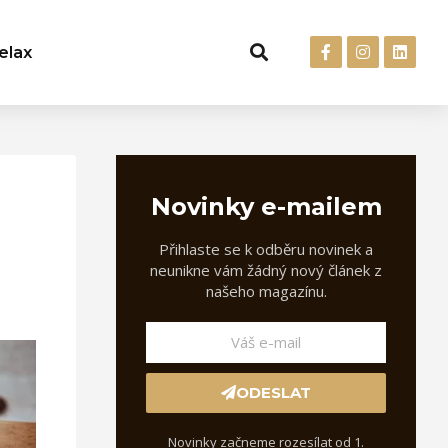
elax
Novinky e-mailem
Přihlaste se k odběru novinek a
neunikne vám žádný nový článek z
našeho magazínu.
ODESLAT
Novinky začneme rozesílat od 1.