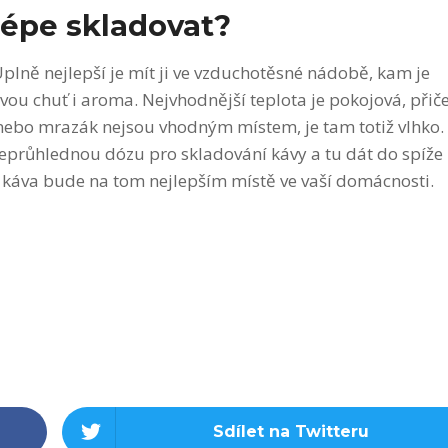
lépe skladovat?
Úplně nejlepší je mít ji ve vzduchotěsné nádobě, kam je
ou chuť i aroma. Nejvhodnější teplota je pokojová, při
ka nebo mrazák nejsou vhodným místem, je tam totiž vlhko.
t neprůhlednou dózu pro skladování kávy a tu dát do spíže
 káva bude na tom nejlepším místě ve vaší domácnosti.
Sdílet na Twitteru