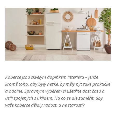
Koberce jsou skvělým doplňkem interi
éru – jenže
kromě toho, aby byly hezk
é, by mě
ly být tak
é praktick
é
a odoln
é
. Správným výběrem si ušetříte dost času a
úsilí spojený
ch s úklidem. Na co se ale zaměřit, aby
vaše koberce dělaly radost, a ne starosti?