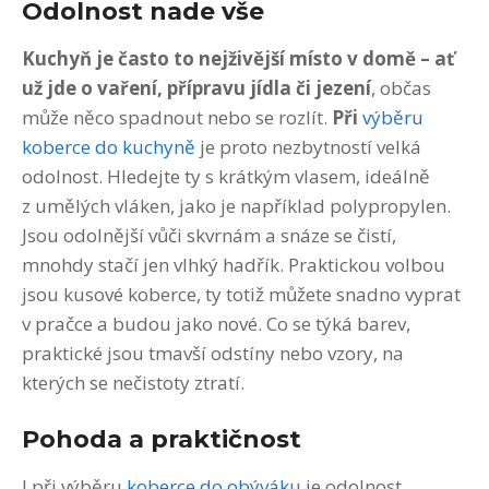
Odolnost nade vše
Kuchyň je často to nejživější mí
sto v domě – ať
už jde o vaření, přípravu jídla či jezení
, občas
může něco spadnout nebo se rozlít.
Při
výběru
koberce do kuchyně
je proto nezbytností velká
odolnost. Hledejte ty s krátkým vlasem, ideálně
z umělých vláken, jako je například polypropylen.
Jsou odolnější vůči skvrnám a snáze se čistí,
mnohdy stačí jen vlhký hadřík. Praktickou volbou
jsou kusové koberce, ty totiž můžete snadno vyprat
v pračce a budou jako nové. Co se týká barev,
praktické jsou tmavší odstíny nebo vzory, na
kterých se nečistoty ztratí.
Pohoda a praktičnost
I při výběru
koberce do obýváku
je odolnost