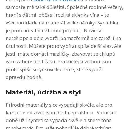
samozřejmě také důležitá. Společné rodinné večery,
hraní s dětmi, občas i rozlitá sklenka vína – to
všechno klade na materiál velké nároky. Syntetika
je proto ideální i v tomto případě. Navíc se
nesešlape a déle vydrží. Samozřejmě ale záleží i na
útulnosti. Můžete proto vybírat spíše delší vlas. Ale
jestli máte domácí mazlíčky, zbavovat se chlupů
vám zabere dost času. Praktičtější volbou jsou
proto spíše smyčkové koberce, které vydrží
opravdu hodně.
Materiál, údržba a styl
Přírodní materiály sice vypadají skvěle, ale pro
každodenní život jsou dost nepraktické. V dnešní
době už i syntetika vypadá skvěle a snese toho
mnohem víc. Pro vaše pohodlí je dobré vybírat