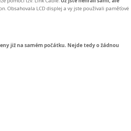
ze pomocí tzv. Link Cable.
Už jste nehráli sami, ale
ion. Obsahovala LCD displej a vy jste používali paměťové
kořeny již na samém počátku. Nejde tedy o žádnou