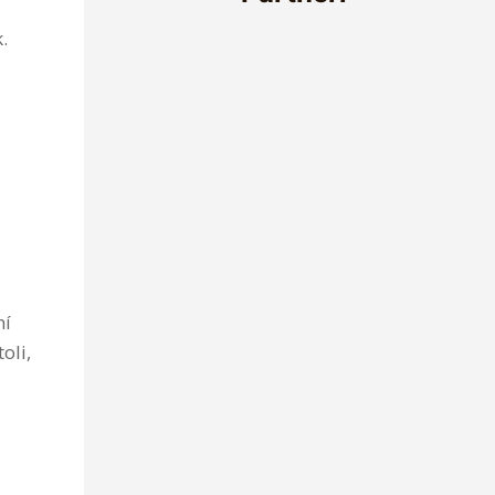
o
.
ní
oli,