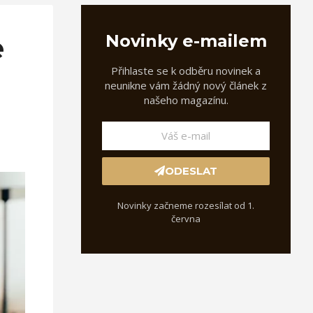
e
Novinky e-mailem
Přihlaste se k odběru novinek a
neunikne vám žádný nový článek z
našeho magazínu.
ODESLAT
Novinky začneme rozesílat od 1.
června