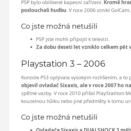
PSP bylo oblíbené kapesní zařízení.
Kromě hran
poslouchali hudbu
. V roce 2006 vznikl Go!Cam,
Co jste možná netušili
PSP jste mohli připojit k televizi.
Za dobu deseti let vzniklo celkem pět v
Playstation 3 – 2006
Konzole PS3 oplývala vysokým rozlišením, a to
objevil ovladač Sixaxis, ale v
roce 2007 ho 
zpětné vazby. V roce 2010 přišel PlayStatiton Mo
kouzelnou hůlku nebo jiné předměty k tomu ur
Co jste možná netušili
Ovladače Sixaxis a DUALSHOCK 3 měly 