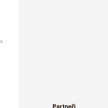
u
 k
Partneři