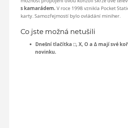
možnost propojení dvou konzolí skrze dvě televi
s
kamarádem.
V roce 1998 vznikla Pocket Stat
karty. Samozřejmostí bylo ovládání miniher.
Co jste možná netušili
Dnešní tlačítka □, X, O a Δ mají své 
novinku.