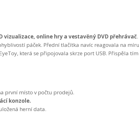
D
vizualizace, online hry a vestavěný DVD přehrávač
.
yblivostí páček. Přední tlačítka navíc reagovala na mír
EyeToy, která se připojovala skrze port USB. Přispěla tím
na první místo v počtu prodejů.
ácí konzole.
 uložená herní data.