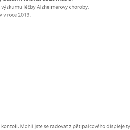
k výzkumu léčby Alzheimerovy choroby.
V v roce 2013.
konzoli. Mohli jste se radovat z pětipalcového displeje t