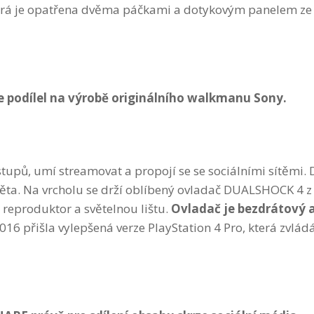
která je opatřena dvěma páčkami a dotykovým panelem ze
se podílel na výrobě originálního walkmanu Sony.
stupů, umí streamovat a propojí se se sociálními sítěmi. 
světa. Na vrcholu se drží oblíbený ovladač DUALSHOCK 4 z
reproduktor a světelnou lištu.
Ovladač je bezdrátový 
016 přišla vylepšená verze PlayStation 4 Pro, která zvlád