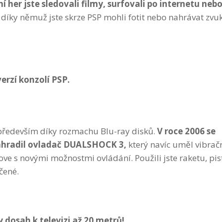
í her jste
sledovali filmy, surfovali po internetu neb
 díky němuž jste skrze PSP mohli fotit nebo nahrávat zvuk
erzí konzolí PSP.
 především díky rozmachu Blu-ray disků.
V
roce 2006 se
nahradil ovladač DUALSHOCK
3,
který navíc uměl vibrač
ve s novými možnostmi ovládání. Použili jste raketu, pist
čené.
dosah k televizi až 20 metrů!