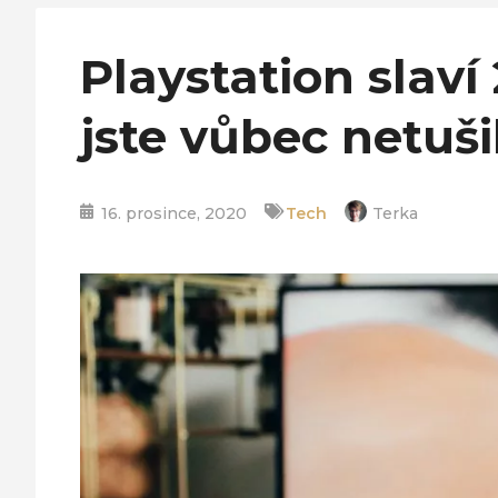
Playstation slaví
jste vůbec netušil
16. prosince, 2020
Tech
Terka