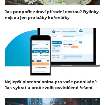
Jak podpořit zdraví přírodní cestou? Bylinky
nejsou jen pro báby kořenářky
Nejlepší platební brána pro vaše podnikání:
Jak vybrat a proč zvolit osvědčené řešení