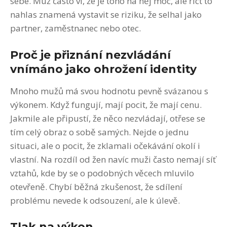
sebe. Muž často ví, že je toho na něj moc, ale říct to
nahlas znamená vystavit se riziku, že selhal jako
partner, zaměstnanec nebo otec.
Proč je přiznání nezvládání
vnímáno jako ohrožení identity
Mnoho mužů má svou hodnotu pevně svázanou s
výkonem. Když fungují, mají pocit, že mají cenu.
Jakmile ale připustí, že něco nezvládají, otřese se
tím celý obraz o sobě samých. Nejde o jednu
situaci, ale o pocit, že zklamali očekávání okolí i
vlastní. Na rozdíl od žen navíc muži často nemají síť
vztahů, kde by se o podobných věcech mluvilo
otevřeně. Chybí běžná zkušenost, že sdílení
problému nevede k odsouzení, ale k úlevě.
Tlak na výkon