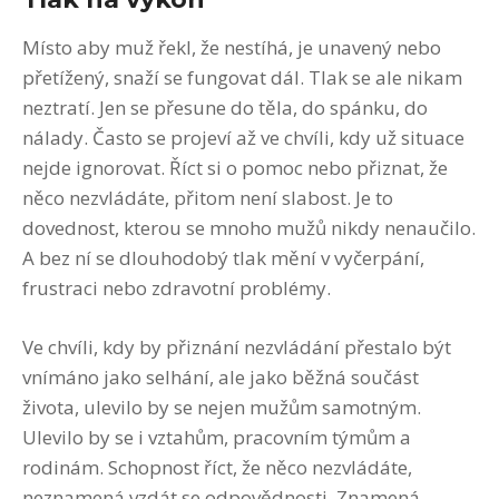
Místo aby muž řekl, že nestíhá, je unavený nebo
přetížený, snaží se fungovat dál. Tlak se ale nikam
neztratí. Jen se přesune do těla, do spánku, do
nálady. Často se projeví až ve chvíli, kdy už situace
nejde ignorovat. Říct si o pomoc nebo přiznat, že
něco nezvládáte, přitom není slabost. Je to
dovednost, kterou se mnoho mužů nikdy nenaučilo.
A bez ní se dlouhodobý tlak mění v vyčerpání,
frustraci nebo zdravotní problémy.
Ve chvíli, kdy by přiznání nezvládání přestalo být
vnímáno jako selhání, ale jako běžná součást
života, ulevilo by se nejen mužům samotným.
Ulevilo by se i vztahům, pracovním týmům a
rodinám. Schopnost říct, že něco nezvládáte,
neznamená vzdát se odpovědnosti. Znamená