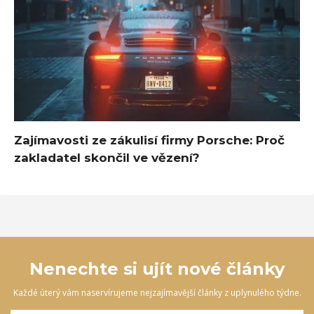
Zajímavosti ze zákulisí firmy Porsche: Proč
zakladatel skončil ve vězení?
Nenechte si ujít nové články
Každé úterý vám naservírujeme nejzajímavější články z uplynulého týdne.