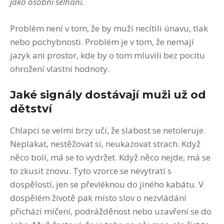
jako osobní selhání.
Problém není v tom, že by muži necítili únavu, tlak
nebo pochybnosti. Problém je v tom, že nemají
jazyk ani prostor, kde by o tom mluvili bez pocitu
ohrožení vlastní hodnoty.
Jaké signály dostávají muži už od
dětství
Chlapci se velmi brzy učí, že slabost se netoleruje.
Neplakat, nestěžovat si, neukazovat strach. Když
něco bolí, má se to vydržet. Když něco nejde, má se
to zkusit znovu. Tyto vzorce se nevytratí s
dospělostí, jen se převléknou do jiného kabátu. V
dospělém životě pak místo slov o nezvládání
přichází mlčení, podrážděnost nebo uzavření se do