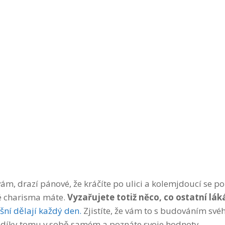
ám, drazí pánové, že kráčíte po ulici a kolemjdoucí se po
é charisma máte.
Vyzařujete totiž něco, co ostatní lák
ěšní dělají každý den.
Zjistíte, že vám to s budováním své
 díky tomu v sobě samém a poznáte svoje hodnoty.