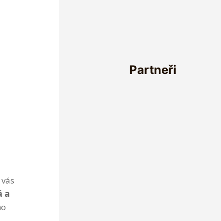
Partneři
 vás
á a
ho