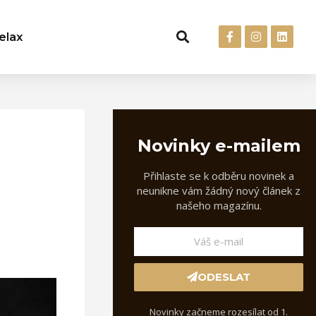
elax
Novinky e-mailem
Přihlaste se k odběru novinek a
neunikne vám žádný nový článek z
našeho magazínu.
ODESLAT
Novinky začneme rozesílat od 1.