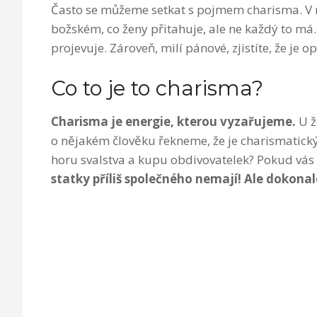
Často se můžeme setkat s pojmem charisma. V 
božském, co ženy přitahuje, ale ne každý to má.
projevuje. Zároveň, milí pánové, zjistíte, že je
Co to je to charisma?
Charisma je energie, kterou vyzařujeme.
U ž
o nějakém člověku řekneme, že je charismatick
horu svalstva a kupu obdivovatelek? Pokud vá
statky příliš společného nemají! Ale dokonal