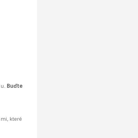
du.
Buďte
mi, které