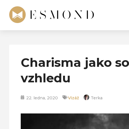
Charisma jako s
vzhledu
22. ledna, 2020
Vizáž
Terka