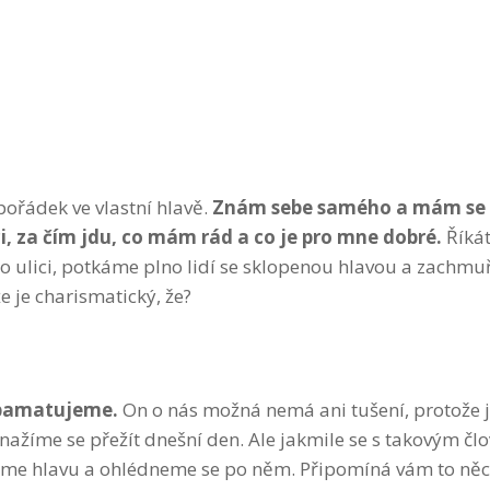
ořádek ve vlastní hlavě.
Znám sebe samého a mám se 
i, za čím jdu, co mám rád a co je pro mne dobré.
Říkáte
po ulici, potkáme plno lidí se sklopenou hlavou a zachm
 je charismatický, že?
apamatujeme.
On o nás možná nemá ani tušení, protože 
snažíme se přežít dnešní den. Ale jakmile se s takovým č
hneme hlavu a ohlédneme se po něm. Připomíná vám to ně