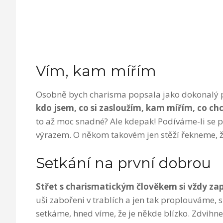
Vím, kam mířím
Osobně bych charisma popsala jako dokonalý p
kdo jsem, co si zasloužím, kam mířím, co chc
to až moc snadné? Ale kdepak! Podíváme-li se 
výrazem. O někom takovém jen stěží řekneme, že
Setkání na první dobrou
Střet s charismatickým člověkem si vždy z
uši zabořeni v trablích a jen tak proplouváme, 
setkáme, hned víme, že je někde blízko. Zdvi