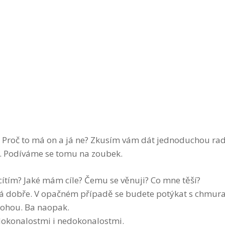
o? Proč to má on a já ne? Zkusím vám dát jednoduchou ra
. Podíváme se tomu na zoubek.
e cítím? Jaké mám cíle? Čemu se věnuji? Co mne těší?
ělá dobře. V opačném případě se budete potýkat s chmura
mohou. Ba naopak.
dokonalostmi i nedokonalostmi.