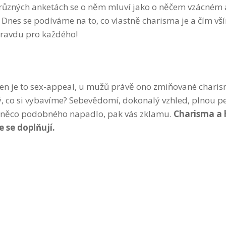
různých anketách se o něm mluví jako o něčem vzácném 
 Dnes se podíváme na to, co vlastně charisma je a čím vš
 opravdu pro každého!
en je to sex-appeal, u mužů právě ono zmiňované chari
ý, co si vybavíme? Sebevědomí, dokonalý vzhled, plnou p
s něco podobného napadlo, pak vás zklamu.
Charisma a
e se doplňují.