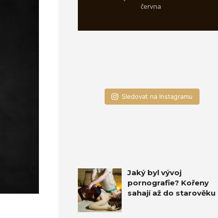
června
Sledovat na Instagramu
Jaký byl vývoj
pornografie? Kořeny
sahají až do starověku