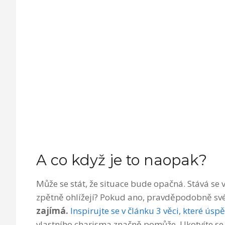
A co když je to naopak?
Může se stát, že situace bude opačná. Stává se v
zpětně ohlížejí? Pokud ano, pravděpodobně sv
zajímá.
Inspirujte se
v článku 3 věci, které úsp
vlastního charisma značně pomůže. Ukotvíte se