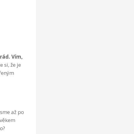
rád. Vím,
 si, že je
uřeným
jsme až po
lověkem
co?