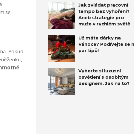
a
Jak zvládat pracovní
tempo bez vyhoření?
ím se
Aneb strategie pro
muže v rychlém světě
Už máte dárky na
Vánoce? Podívejte se 
pár tipů!
sma. Pokud
eněženku,
 hmotné
Vyberte si luxusní
osvětlení s osobitým
designem. Jak na to?