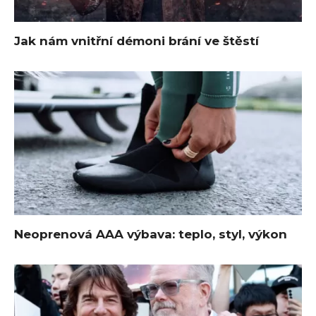
Jak nám vnitřní démoni brání ve štěstí
Neoprenová AAA výbava: teplo, styl, výkon