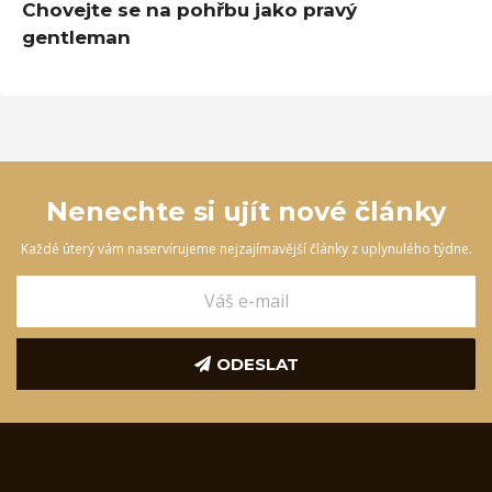
Chovejte se na pohřbu jako pravý
gentleman
Nenechte si ujít nové články
Každé úterý vám naservírujeme nejzajímavější články z uplynulého týdne.
ODESLAT