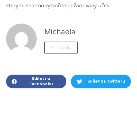
kterými snadno vytvoříte požadovaný účes.
Michaela
Mé články
Sdílet na
Sdílet na Twitteru
Facebooku