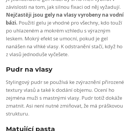
závislosti na tom, jak silnou fixaci od něj vyžadují.
Nejčastěji jsou gely na vlasy vyrobeny na vodní
bázi.
Použití gelu je vhodné pro všechny, kdo touží
po uhlazeném a mokrém vzhledu s výrazným
leskem. Mokrý efekt se umocní, pokud je gel
nanášen na vlhké vlasy. K odstranění stačí, když ho
z vlasů jednoduše vyčešete.
Pudr na vlasy
Stylingový pudr se používá ke zvýraznění přirozené
textury vlasů a také k dodání objemu. Ocení ho
zejména muži s mastnými vlasy. Pudr totiž dokáže
zmatnit. Asi není nutné zmiňovat, že má práškovou
strukturu.
Matující pasta