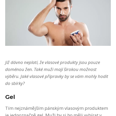
Již dávno neplatí, že vlasové produkty jsou pouze
doménou žen. Také muži mají širokou možnost
výběru. Jaké vlasové přípravky by se vám mohly hodit
do sbírky?
Gel
Tím nejznámějším pánským vlasovým produktem
je jednoznačně gel. Muži by si ho měli vybírat v