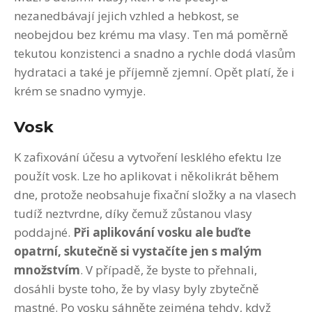
nezanedbávají jejich vzhled a hebkost, se
neobejdou bez krému ma vlasy. Ten má poměrně
tekutou konzistenci a snadno a rychle dodá vlasům
hydrataci a také je příjemně zjemní. Opět platí, že i
krém se snadno vymyje.
Vosk
K zafixování účesu a vytvoření lesklého efektu lze
použít vosk. Lze ho aplikovat i několikrát během
dne, protože neobsahuje fixační složky a na vlasech
tudíž neztvrdne, díky čemuž zůstanou vlasy
poddajné.
Při aplikování vosku ale buďte
opatrní, skutečně si vystačíte jen s malým
množstvím
. V případě, že byste to přehnali,
dosáhli byste toho, že by vlasy byly zbytečně
mastné. Po vosku sáhněte zejména tehdy, když