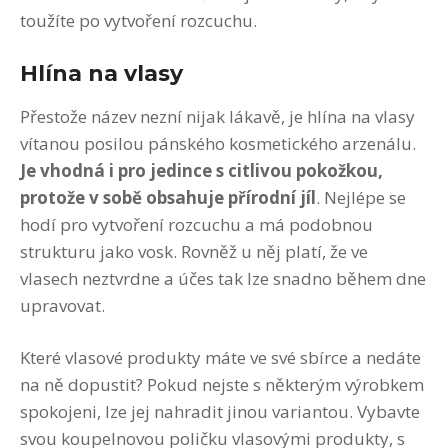
toužíte po vytvoření rozcuchu.
Hlína na vlasy
Přestože název nezní nijak lákavě, je hlína na vlasy
vítanou posilou pánského kosmetického arzenálu.
Je vhodná i pro jedince s citlivou pokožkou,
protože v sobě obsahuje přírodní jíl
. Nejlépe se
hodí pro vytvoření rozcuchu a má podobnou
strukturu jako vosk. Rovněž u něj platí, že ve
vlasech neztvrdne a účes tak lze snadno během dne
upravovat.
Které vlasové produkty máte ve své sbírce a nedáte
na ně dopustit? Pokud nejste s některým výrobkem
spokojeni, lze jej nahradit jinou variantou. Vybavte
svou koupelnovou poličku vlasovými produkty, s