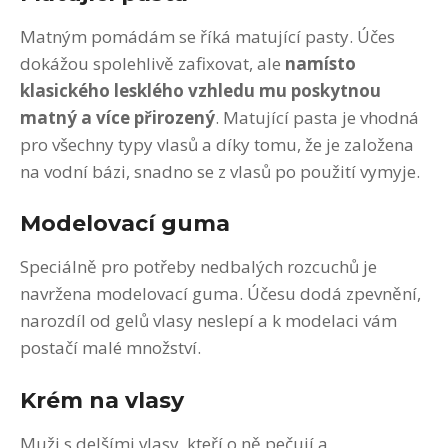
Matným pomádám se říká matující pasty. Účes
dokážou spolehlivě zafixovat, ale
na
místo
klasického lesklého vzhledu mu poskytnou
matný a více přirozený
. Matující pasta je vhodná
pro všechny typy vlasů a díky tomu, že je založena
na vodní bázi, snadno se z vlasů po použití vymyje.
Modelovací guma
Speciálně pro potřeby nedbalých rozcuchů je
navržena modelovací guma. Účesu dodá zpevnění,
narozdíl od gelů vlasy neslepí a k modelaci vám
postačí malé množství.
Krém na vlasy
Muži s delšími vlasy, kteří o ně pečují a